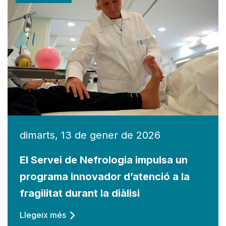
dimarts, 13 de gener de 2026
El Servei de Nefrologia impulsa un
programa innovador d’atenció a la
fragilitat durant la diàlisi
Llegeix més