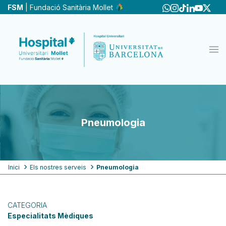
Vés
FSM
| Fundació Sanitària Mollet
al
contingut
Pneumologia
Fil
Inici
Els nostres serveis
Pneumologia
d'ariadna
CATEGORIA
Especialitats Mèdiques