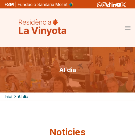
Vés
FSM
| Fundació Sanitària Mollet
al
contingut
Al dia
Fil
Inici
Al dia
d'ariadna
Noticies