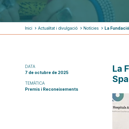
Fil
Inici
Actualitat i divulgació
Notícies
La Fundació
d'ariadna
La 
DATA
7 de octubre de 2025
Spa
TEMÀTICA
Premis i Reconeixements