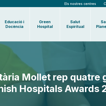
Els nostres centres
C
Educació i
Green
Salut
Sa
Docència
Hospital
Espiritual
Plane
tària Mollet rep quatre 
nish Hospitals Awards 