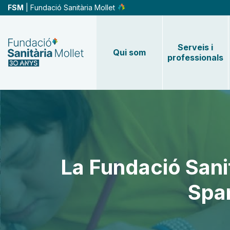
Vés
FSM
| Fundació Sanitària Mollet
al
contingut
Serveis i
Qui som
professionals
La Fundació Sani
Spa