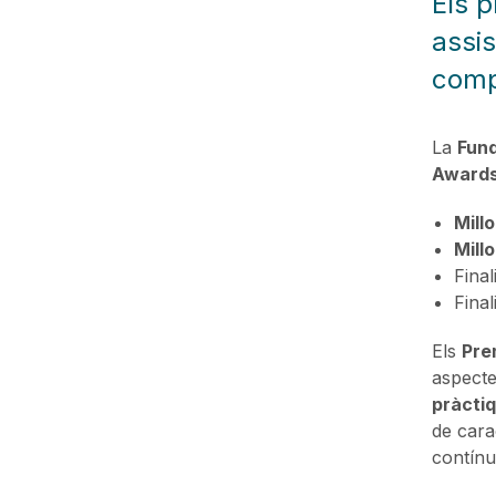
Els p
assis
compa
La
Fund
Awards
Mill
Mill
Final
Final
Els
Pre
aspect
pràctiq
de carac
contínua