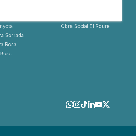
s
Obra social
inyota
Obra Social El Roure
ra Serrada
ta Rosa
-Bosc