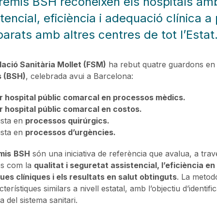
remis BSH reconeixen els hospitals amb 
tencial, eficiència i adequació clínica a 
rats amb altres centres de tot l’Estat
ació Sanitària Mollet (FSM)
ha rebut quatre guardons en l
 (BSH)
, celebrada avui a Barcelona:
or hospital públic comarcal en processos mèdics.
or hospital públic comarcal en costos.
ista en
processos quirúrgics.
ista en
processos d’urgències.
mis
BSH
són una iniciativa de referència que avalua, a trav
es com la
qualitat i seguretat assistencial, l’eficiència en
ues clíniques i els resultats en salut obtinguts
. La metod
terístiques similars a nivell estatal, amb l’objectiu d’identi
 del sistema sanitari.