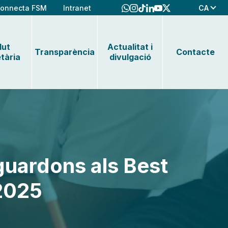
CA
onnecta FSM
Intranet
lut
Actualitat i
Transparència
Contacte
tària
divulgació
guardons als Best
2025