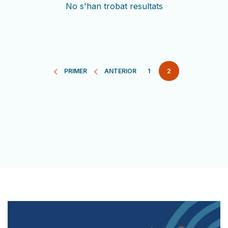
No s'han trobat resultats
Paginació
PRIMER
ANTERIOR
PÀGINA
1
2