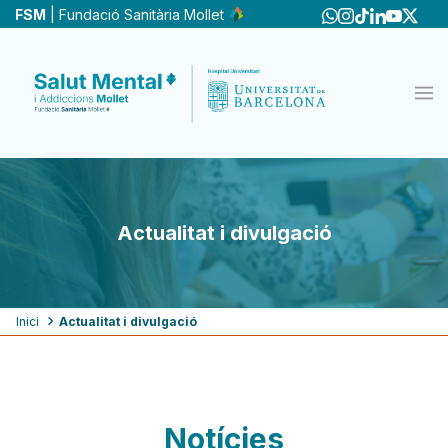
Vés
FSM
| Fundació Sanitària Mollet
al
contingut
Actualitat i divulgació
Fil
Inici
Actualitat i divulgació
d'ariadna
Notícies