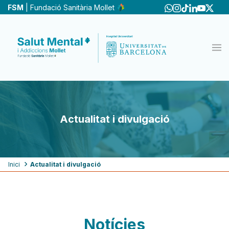
Vés
FSM
| Fundació Sanitària Mollet
al
contingut
Actualitat i divulgació
Fil
Inici
Actualitat i divulgació
d'ariadna
Notícies