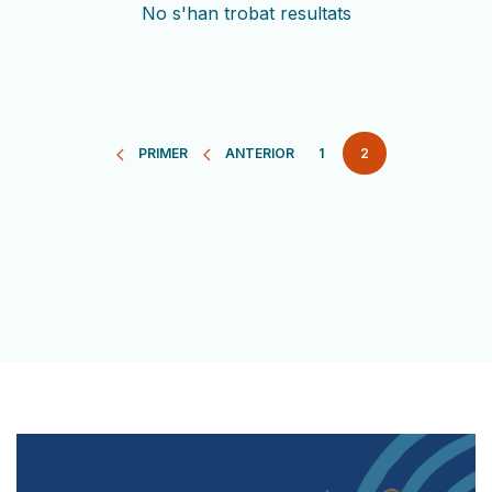
No s'han trobat resultats
Paginació
PRIMER
ANTERIOR
PÀGINA
1
2