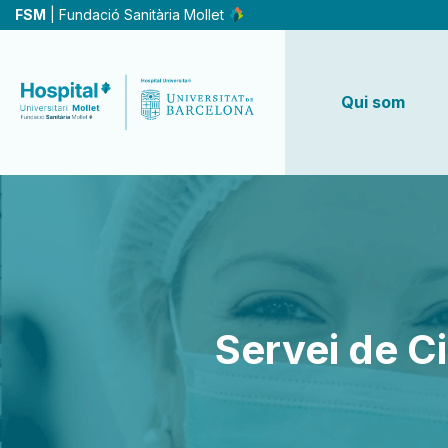
Vés
FSM
| Fundació Sanitària Mollet
al
contingut
Qui som
Servei de Ci