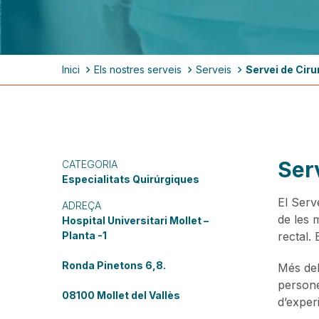
Fil
Inici
Els nostres serveis
Serveis
Servei de Cirur
d'ariadna
Serv
CATEGORIA
Especialitats Quirúrgiques
El Serve
ADREÇA
de les 
Hospital Universitari Mollet –
Planta -1
rectal. 
Ronda Pinetons 6,8.
Més del
persone
08100 Mollet del Vallès
d’exper