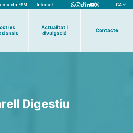
CA
onnecta FSM
Intranet
nostres
Actualitat i
Contacte
ssionals
divulgació
rell Digestiu