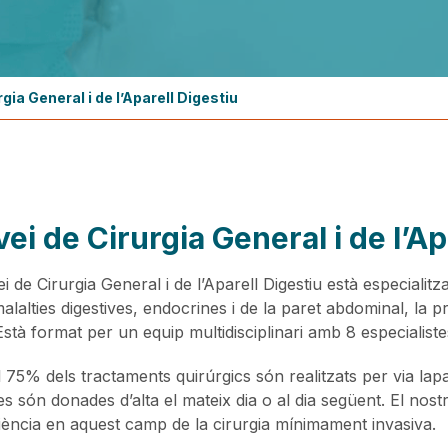
gia General i de l’Aparell Digestiu
ei de Cirurgia General i de l’Ap
i de Cirurgia General i de l’Aparell Digestiu està especialitz
malalties digestives, endocrines i de la paret abdominal, la 
Està format per un equip multidisciplinari amb 8 especialiste
 75% dels tractaments quirúrgics són realitzats per via lap
s són donades d’alta el mateix dia o al dia següent. El no
iència en aquest camp de la cirurgia mínimament invasiva.