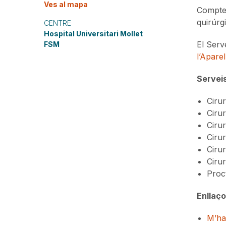
Ves al mapa
Comptem
quirúrg
CENTRE
Hospital Universitari Mollet
El Serv
FSM
l’Aparel
Serveis
Cirur
Ciru
Cirur
Ciru
Cirur
Cirur
Proct
Enllaço
M’hai