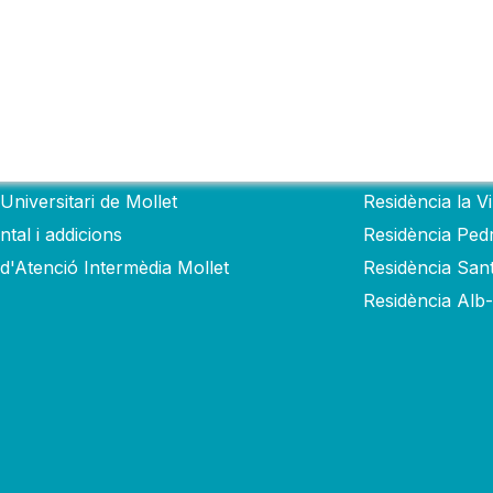
als
Residèncie
Universitari de Mollet
Residència la V
tal i addicions
Residència Ped
 d'Atenció Intermèdia Mollet
Residència San
Residència Alb