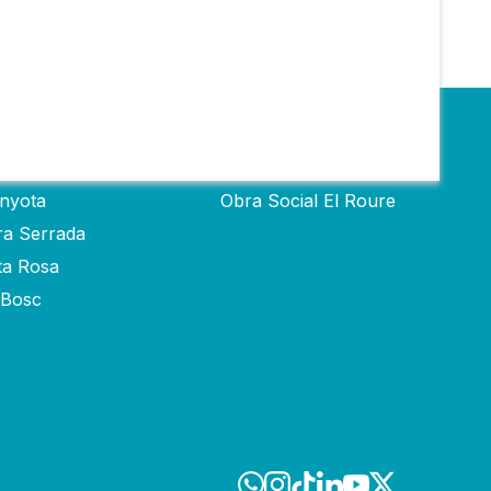
s
Obra social
inyota
Obra Social El Roure
ra Serrada
ta Rosa
-Bosc