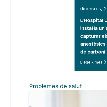
dimecres, 2
L’Hospital U
instal·la un
capturar el
anestèsics 
de carboni
Llegeix més
Problemes de salut