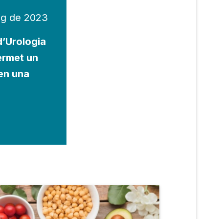
ig de 2023
d’Urologia
ermet un
en una