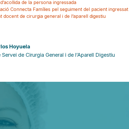
d’acollida de la persona ingressada
ació Connecta Famílies pel seguiment del pacient ingressat
t docent de cirurgia general i de l’aparell digestiu
los Hoyuela
Servei de Cirurgia General i de l’Aparell Digestiu