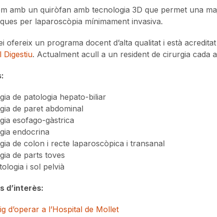
 amb un quiròfan amb tecnologia 3D que permet una major 
iques per laparoscòpia mínimament invasiva.
ei ofereix un programa docent d’alta qualitat i està acredit
l Digestiu
. Actualment acull a un resident de cirurgia cada a
:
gia de patologia hepato-biliar
rgia de paret abdominal
gia esofago-gàstrica
rgia endocrina
gia de colon i recte laparoscòpica i transanal
gia de parts toves
ologia i sol pelvià
s d’interès:
g d’operar a l’Hospital de Mollet